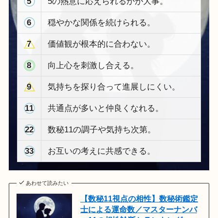
5
5の熱意に応えられるかが大事。
6
穏やかな関係を続けられる。
7
価値観が根本的に合わない。
8
向上心を刺激し合える。
9
気持ちを探り合って進展しにくい。
11
共通点が多いと仲良くなれる。
22
数秘11の調子や気持ち次第。
33
お互いの考えに共感できる。
あわせて読みたい
【数秘11視点の相性】数秘術鑑定
士による運命数／マスターナンバ