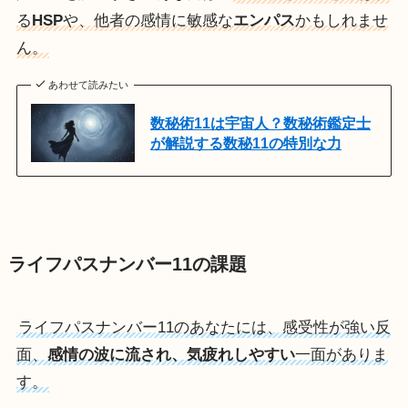
る
HSP
や、他者の感情に敏感な
エンパス
かもしれませ
ん。
あわせて読みたい
数秘術11は宇宙人？数秘術鑑定士
が解説する数秘11の特別な力
ライフパスナンバー11の課題
ライフパスナンバー11のあなたには、感受性が強い反
面、
感情の波に流され、気疲れしやすい
一面がありま
す。