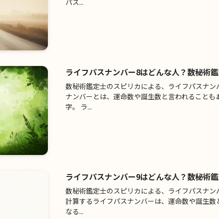
パス...
ライフパスナンバー8はどんな人？数秘術
数秘術鑑定士のスピリカによる、ライフパスナンバ
ナンバーとは、運命数や誕生数と言われることも
字。 ラ...
ライフパスナンバー9はどんな人？数秘術
数秘術鑑定士のスピリカによる、ライフパスナンバ
計算するライフパスナンバーは、運命数や誕生数
なる...