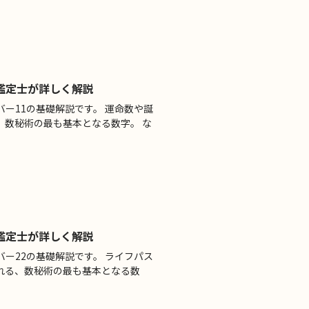
鑑定士が詳しく解説
ー11の基礎解説です。 運命数や誕
、数秘術の最も基本となる数字。 な
鑑定士が詳しく解説
ー22の基礎解説です。 ライフパス
れる、数秘術の最も基本となる数