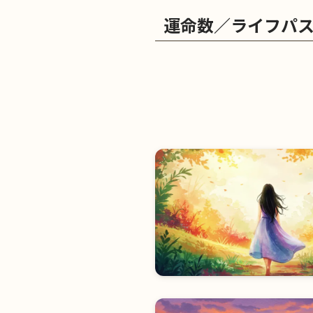
運命数／ライフパ