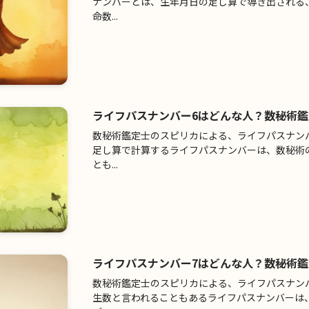
ナンバーとは、生年月日の足し算で導き出される
命数...
ライフパスナンバー6はどんな人？数秘術
数秘術鑑定士のスピリカによる、ライフパスナンバ
足し算で計算するライフパスナンバーは、数秘術
とも...
ライフパスナンバー7はどんな人？数秘術
数秘術鑑定士のスピリカによる、ライフパスナンバ
生数と言われることもあるライフパスナンバーは