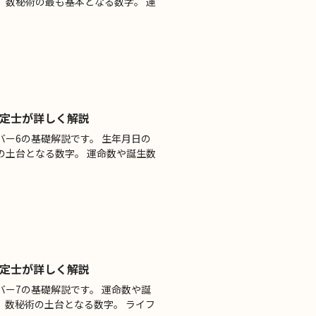
、数秘術の最も基本となる数字。 運
鑑定士が詳しく解説
ー6の基礎解説です。 生年月日の
の土台となる数字。 運命数や誕生数
鑑定士が詳しく解説
ー7の基礎解説です。 運命数や誕
、数秘術の土台となる数字。 ライフ