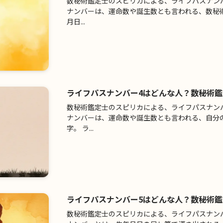
数秘術鑑定士のスピリカによる、ライフパスナンバ
ナンバーは、運命数や誕生数とも言われる、数秘
月日...
ライフパスナンバー4はどんな人？数秘術
数秘術鑑定士のスピリカによる、ライフパスナンバ
ナンバーは、運命数や誕生数とも言われる、自分
字。 ラ...
ライフパスナンバー5はどんな人？数秘術
数秘術鑑定士のスピリカによる、ライフパスナンバ