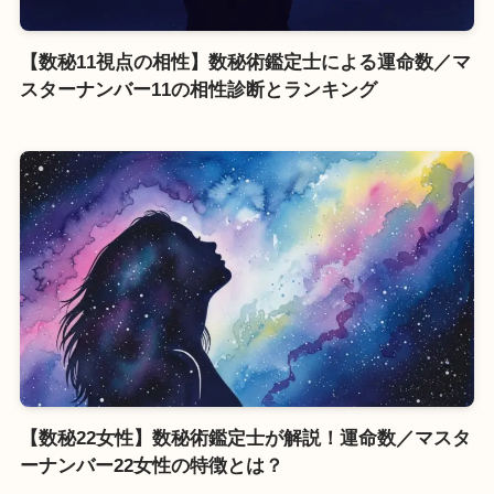
【数秘11視点の相性】数秘術鑑定士による運命数／マ
スターナンバー11の相性診断とランキング
【数秘22女性】数秘術鑑定士が解説！運命数／マスタ
ーナンバー22女性の特徴とは？