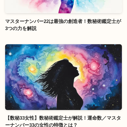
マスターナンバー22は最強の創造者！数秘術鑑定士が
3つの力を解説
【数秘33女性】数秘術鑑定士が解説！運命数／マスタ
ーナンバー33の女性の特徴とは？