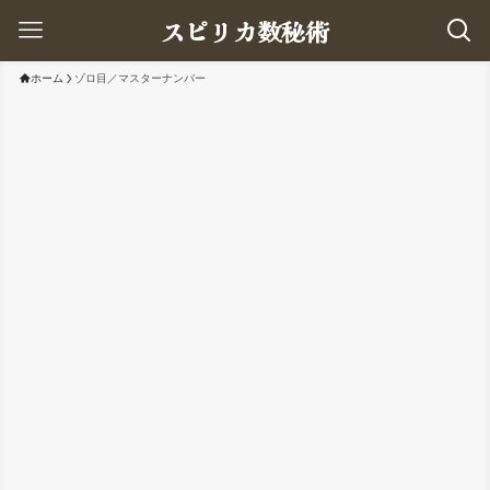
スピリカ数秘術
ホーム
ゾロ目／マスターナンバー