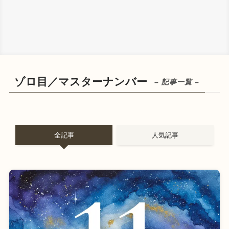
ゾロ目／マスターナンバー
– 記事一覧 –
全記事
人気記事