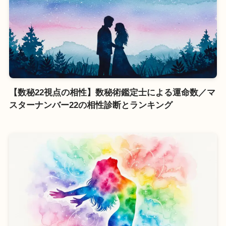
【数秘22視点の相性】数秘術鑑定士による運命数／マ
スターナンバー22の相性診断とランキング