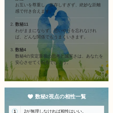
お互いを尊重し、依存しすぎず、絶妙な距離
感で付き合えます。
数秘11
わがままにならず、思いやりを忘れなけれ
ば、どんな関係でもうまくいきます。
数秘4
数秘4の安定重視の思考と誠実さは、あなたを
安心させてくれるでしょう。
数秘2視点の相性一覧
1
2が無理しなければ相性はいい。