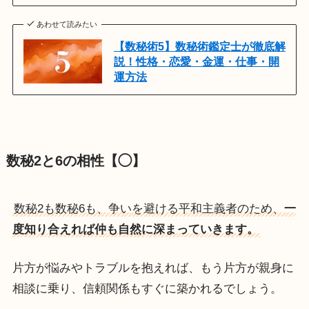
あわせて読みたい
【数秘術5】数秘術鑑定士が徹底解
説！性格・恋愛・金運・仕事・開
運方法
数秘2と6の相性【◯】
数秘2も数秘6も、争いを避ける平和主義者のため、
一
度知り合えれば仲も自然に深まっていきます。
片方が悩みやトラブルを抱えれば、もう片方が親身に
相談に乗り、信頼関係もすぐに築かれるでしょう。