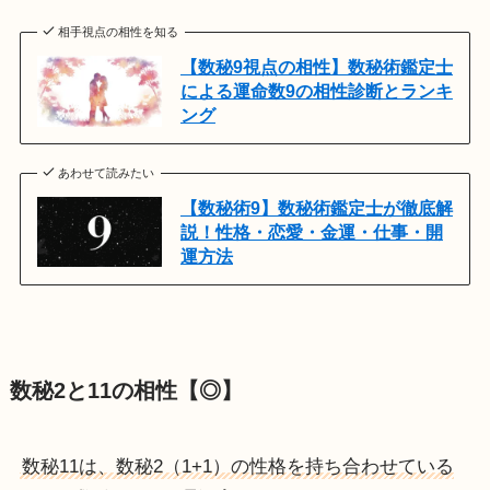
相手視点の相性を知る
【数秘9視点の相性】数秘術鑑定士
による運命数9の相性診断とランキ
ング
あわせて読みたい
【数秘術9】数秘術鑑定士が徹底解
説！性格・恋愛・金運・仕事・開
運方法
数秘2と11の相性【◎】
数秘11は、数秘2（1+1）の性格を持ち合わせている