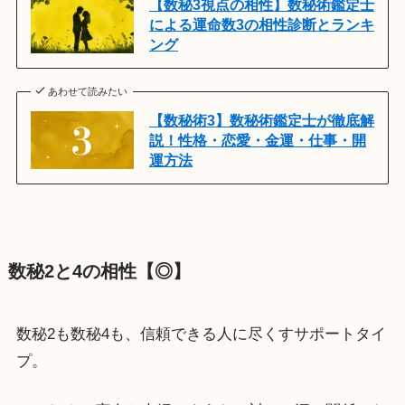
【数秘3視点の相性】数秘術鑑定士
による運命数3の相性診断とランキ
ング
あわせて読みたい
【数秘術3】数秘術鑑定士が徹底解
説！性格・恋愛・金運・仕事・開
運方法
数秘2と4の相性【◎】
数秘2も数秘4も、信頼できる人に尽くすサポートタイ
プ。