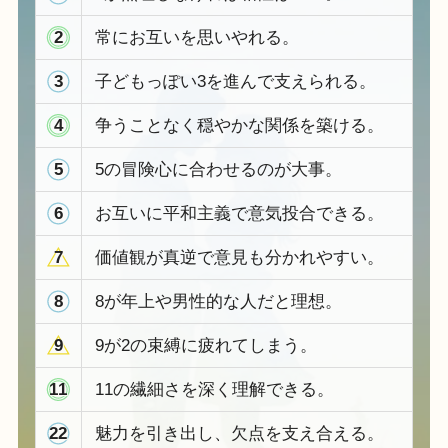
2
常にお互いを思いやれる。
3
子どもっぽい3を進んで支えられる。
4
争うことなく穏やかな関係を築ける。
5
5の冒険心に合わせるのが大事。
6
お互いに平和主義で意気投合できる。
7
価値観が真逆で意見も分かれやすい。
8
8が年上や男性的な人だと理想。
9
9が2の束縛に疲れてしまう。
11
11の繊細さを深く理解できる。
22
魅力を引き出し、欠点を支え合える。