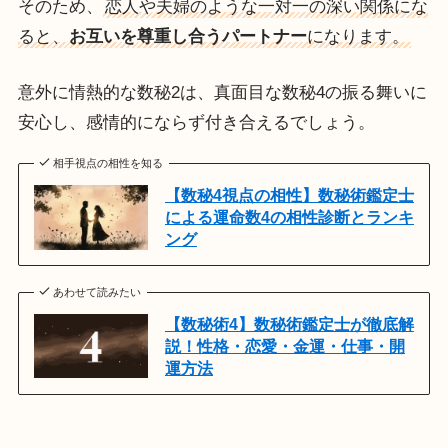
そのため、
恋人や夫婦のような一対一の深い関係にな
ると、
お互いを尊重し合うパートナー
になります。
意外に情熱的な数秘2は、真面目な数秘4の振る舞いに
安心し、感情的にならず付き合えるでしょう。
相手視点の相性を知る
【数秘4視点の相性】数秘術鑑定士
による運命数4の相性診断とランキ
ング
あわせて読みたい
【数秘術4】数秘術鑑定士が徹底解
説！性格・恋愛・金運・仕事・開
運方法