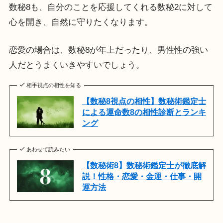
数秘8も、自分のことを応援してくれる数秘2に対して
心を開き、自然に守りたくなります。
恋愛の場合は、数秘8が年上だったり、男性性の強い
人だとうまくいきやすいでしょう。
相手視点の相性を知る
【数秘8視点の相性】数秘術鑑定士
による運命数8の相性診断とランキ
ング
あわせて読みたい
【数秘術8】数秘術鑑定士が徹底解
説！性格・恋愛・金運・仕事・開
運方法