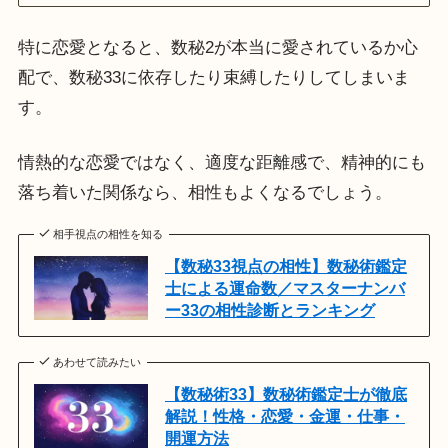
特に恋愛となると、数秘2が本当に愛されているか心
配で、数秘33に依存したり束縛したりしてしまいま
す。
情熱的な恋愛ではなく、適度な距離感で、精神的にも
落ち着いた関係なら、相性もよくなるでしょう。
相手視点の相性を知る
【数秘33視点の相性】数秘術鑑定
士による運命数／マスターナンバ
ー33の相性診断とランキング
あわせて読みたい
【数秘術33】数秘術鑑定士が徹底
解説！性格・恋愛・金運・仕事・
開運方法