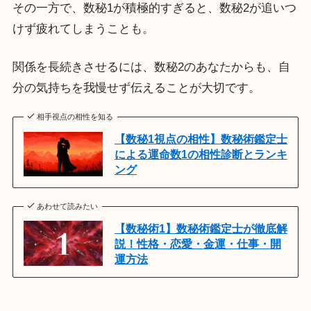
その一方で、数秘1が積極的すぎると、数秘2が追いつ
けず疲れてしまうことも。
関係を長続きさせるには、数秘2のあなたからも、自
分の気持ちを我慢せず伝えることが大切です。
相手視点の相性を知る
【数秘1視点の相性】数秘術鑑定士
による運命数1の相性診断とランキ
ング
あわせて読みたい
【数秘術1】数秘術鑑定士が徹底解
説！性格・恋愛・金運・仕事・開
運方法