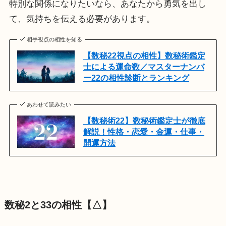
特別な関係になりたいなら、あなたから勇気を出し
て、気持ちを伝える必要があります。
相手視点の相性を知る
【数秘22視点の相性】数秘術鑑定
士による運命数／マスターナンバ
ー22の相性診断とランキング
あわせて読みたい
【数秘術22】数秘術鑑定士が徹底
解説！性格・恋愛・金運・仕事・
開運方法
数秘2と33の相性【△】