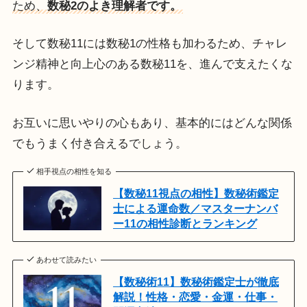
ため、
数秘2のよき理解者です。
そして数秘11には数秘1の性格も加わるため、チャレ
ンジ精神と向上心のある数秘11を、進んで支えたくな
ります。
お互いに思いやりの心もあり、基本的にはどんな関係
でもうまく付き合えるでしょう。
相手視点の相性を知る
【数秘11視点の相性】数秘術鑑定
士による運命数／マスターナンバ
ー11の相性診断とランキング
あわせて読みたい
【数秘術11】数秘術鑑定士が徹底
解説！性格・恋愛・金運・仕事・