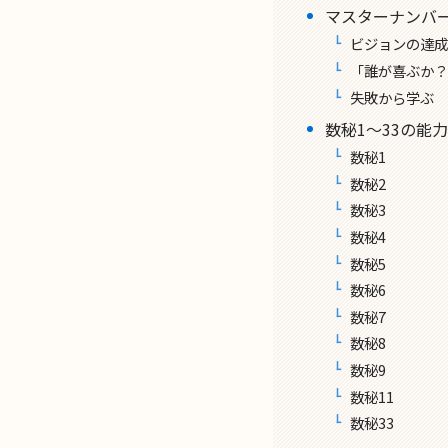
マスターナンバー
ビジョンの達成
「誰が喜ぶか？
失敗から学ぶ
数秘1〜33の能
数秘1
数秘2
数秘3
数秘4
数秘5
数秘6
数秘7
数秘8
数秘9
数秘11
数秘33