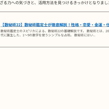
ざる力への気づきと、活用方法を見つけるきっかけとなりまし
【数秘術22】数秘術鑑定士が徹底解説！性格・恋愛・金運・
数秘術鑑定士のスピリカによる、数秘術22の基礎解説です。 数秘術とは、2
代に誕生した、1〜9の数字を使うシンプルな占術。 数秘術にはい...