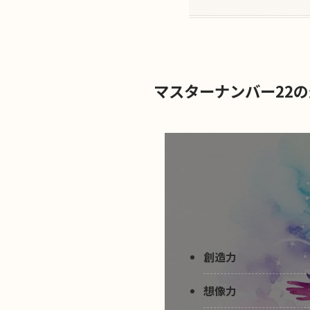
マスターナンバー22
創造力
想像力