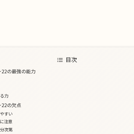
目次
22の最強の能力
る力
22の欠点
やすい
に注意
分次第